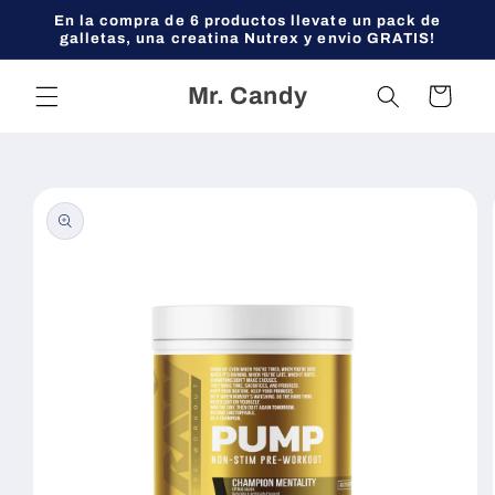
Ir
En la compra de 6 productos llevate un pack de
directamente
galletas, una creatina Nutrex y envio GRATIS!
al contenido
Mr. Candy
Carrito
Ir
directamente
a la
información
del producto