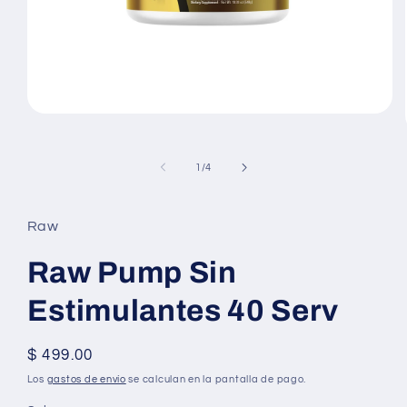
Abrir
elemento
multimedia
1
de
1
/
4
en
una
ventana
modal
Raw
Raw Pump Sin
Estimulantes 40 Serv
Precio
$ 499.00
habitual
Los
gastos de envío
se calculan en la pantalla de pago.