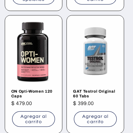
ON Opti-Women 120
GAT Testrol Original
Caps
60 Tabs
Precio
$ 479.00
Precio
$ 399.00
habitual
habitual
Agregar al
Agregar al
carrito
carrito