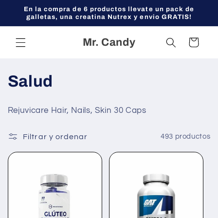
Ir
En la compra de 6 productos llevate un pack de
directamente
galletas, una creatina Nutrex y envio GRATIS!
al contenido
Mr. Candy
Carrito
C
Salud
o
Rejuvicare Hair, Nails, Skin 30 Caps
l
Filtrar y ordenar
493 productos
e
c
c
i