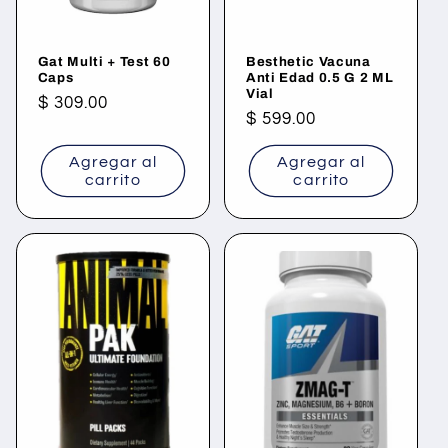
Gat Multi + Test 60
Besthetic Vacuna
Caps
Anti Edad 0.5 G 2 ML
Vial
Precio
$ 309.00
Precio
$ 599.00
habitual
habitual
Agregar al
Agregar al
carrito
carrito