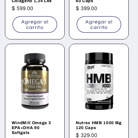
Colageno 1,34 Lbs
60 Caps
Precio
$ 599.00
Precio
$ 399.00
habitual
habitual
Agregar al
Agregar al
carrito
carrito
WindMill Omega 3
Nutrex HMB 1000 Mg
EPA+DHA 90
120 Caps
Softgels
Precio
$ 329.00