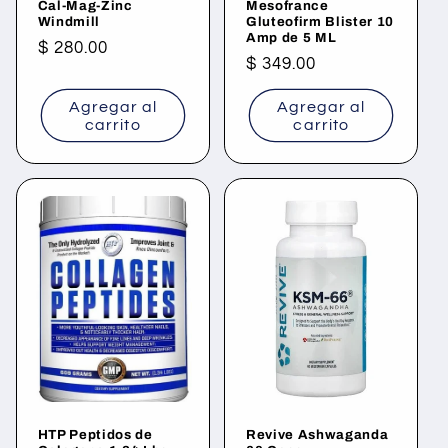
Cal-Mag-Zinc
Mesofrance
Windmill
Gluteofirm Blister 10
Amp de 5 ML
Precio
$ 280.00
Precio
$ 349.00
habitual
habitual
Agregar al
Agregar al
carrito
carrito
HTP Peptidos de
Revive Ashwaganda