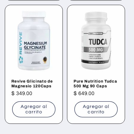
Revive Glicinato de
Pure Nutrition Tudca
Magnesio 120Caps
500 Mg 90 Caps
Precio
$ 349.00
Precio
$ 649.00
habitual
habitual
Agregar al
Agregar al
carrito
carrito