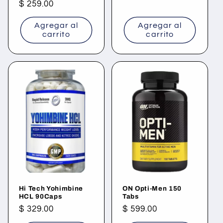
Precio
$ 259.00
habitual
habitual
Agregar al
Agregar al
carrito
carrito
Hi Tech Yohimbine
ON Opti-Men 150
HCL 90Caps
Tabs
Precio
$ 329.00
Precio
$ 599.00
habitual
habitual