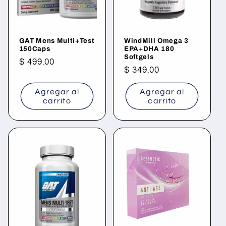
GAT Mens Multi+Test
WindMill Omega 3
150Caps
EPA+DHA 180
Softgels
Precio
$ 499.00
Precio
$ 349.00
habitual
habitual
Agregar al
Agregar al
carrito
carrito