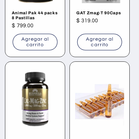
Animal Pak 44 packs
GAT Zmag-T 90Caps
8 Pastillas
Precio
$ 319.00
Precio
$ 799.00
habitual
habitual
Agregar al
Agregar al
carrito
carrito