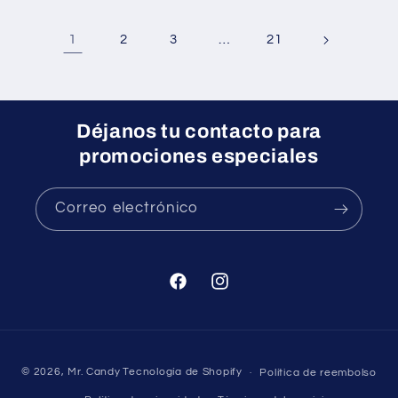
1
…
2
3
21
Déjanos tu contacto para
promociones especiales
Correo electrónico
Facebook
Instagram
Formas
© 2026,
Mr. Candy
Tecnología de Shopify
Política de reembolso
de