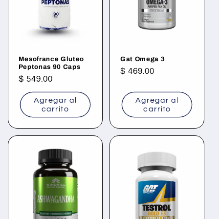
ó
n
:
Mesofrance Gluteo
Gat Omega 3
Peptonas 90 Caps
Precio
$ 469.00
Precio
$ 549.00
habitual
habitual
Agregar al
Agregar al
carrito
carrito