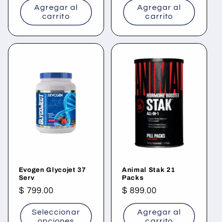
Agregar al
Agregar al
carrito
carrito
Evogen Glycojet 37
Animal Stak 21
Serv
Packs
Precio
$ 799.00
Precio
$ 899.00
habitual
habitual
Seleccionar
Agregar al
opciones
carrito