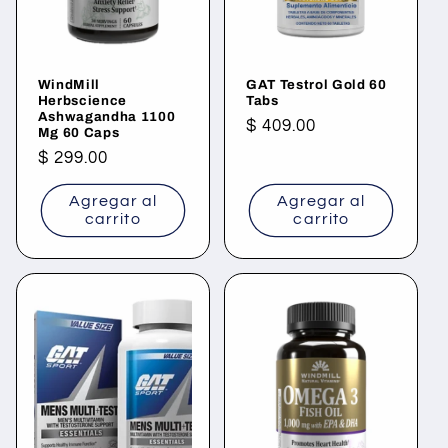
WindMill
GAT Testrol Gold 60
Herbscience
Tabs
Ashwagandha 1100
Precio
$ 409.00
Mg 60 Caps
habitual
Precio
$ 299.00
habitual
Agregar al
Agregar al
carrito
carrito