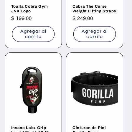
Toalla Cobra Gym
Cobra The Curse
JNX Logo
Weight Lifting Straps
Precio
$ 199.00
Precio
$ 249.00
habitual
habitual
Agregar al
Agregar al
carrito
carrito
Insane Labz Grip
Cinturon de Piel