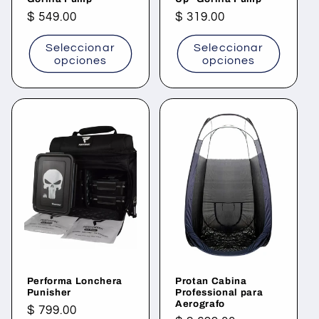
Precio
$ 549.00
Precio
$ 319.00
habitual
habitual
Seleccionar
Seleccionar
opciones
opciones
Performa Lonchera
Protan Cabina
Punisher
Professional para
Aerografo
Precio
$ 799.00