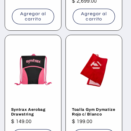
Precio
$ 2,699.00
habitual
habitual
Agregar al
Agregar al
carrito
carrito
Syntrax Aerobag
Toalla Gym Dymatize
Drawstring
Rojo c/ Blanco
Precio
$ 149.00
Precio
$ 199.00
habitual
habitual