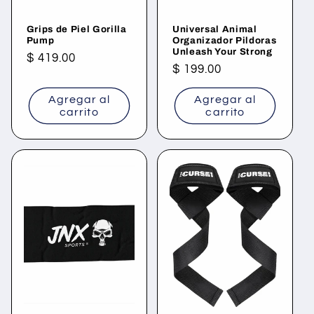
Grips de Piel Gorilla
Universal Animal
Pump
Organizador Pildoras
Unleash Your Strong
Precio
$ 419.00
Precio
$ 199.00
habitual
habitual
Agregar al
Agregar al
carrito
carrito