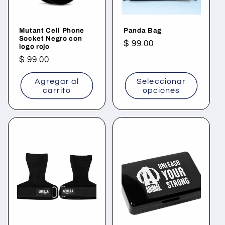
Mutant Cell Phone
Panda Bag
Socket Negro con
Precio
$ 99.00
logo rojo
habitual
Precio
$ 99.00
habitual
Agregar al
Seleccionar
carrito
opciones