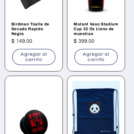
ó
n
Birdman Toalla de
Mutant Vaso Stadium
:
Secado Rapido
Cup 32 Oz Lleno de
Negra
muestras
Precio
$ 149.00
Precio
$ 399.00
habitual
habitual
Agregar al
Agregar al
carrito
carrito