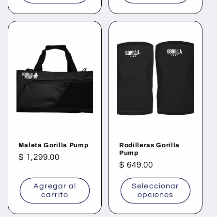
Maleta Gorilla Pump
Rodilleras Gorilla
Pump
Precio
$ 1,299.00
Precio
$ 649.00
habitual
habitual
Agregar al
Seleccionar
carrito
opciones