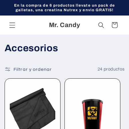
Ir
En la compra de 6 productos llevate un pack de
directamente
galletas, una creatina Nutrex y envio GRATIS!
al contenido
Mr. Candy
Carrito
C
Accesorios
o
l
Filtrar y ordenar
24 productos
e
c
c
i