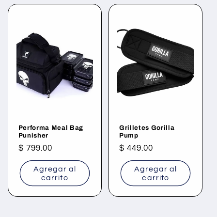
Performa Meal Bag
Grilletes Gorilla
Punisher
Pump
Precio
$ 799.00
Precio
$ 449.00
habitual
habitual
Agregar al
Agregar al
carrito
carrito