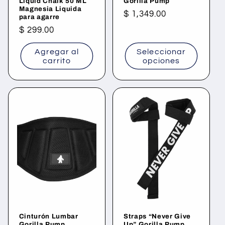
Liquid Chalk 50 ML
Gorilla Pump
Magnesia Liquida
Precio
$ 1,349.00
para agarre
habitual
Precio
$ 299.00
habitual
Agregar al
Seleccionar
carrito
opciones
Cinturón Lumbar
Straps “Never Give
Gorilla Pump
Up” Gorilla Pump