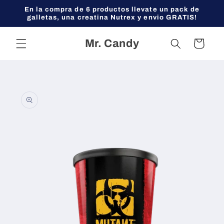
Ir
En la compra de 6 productos llevate un pack de
directamente
galletas, una creatina Nutrex y envio GRATIS!
al contenido
Mr. Candy
Carrito
Ir
directamente
a la
información
del producto