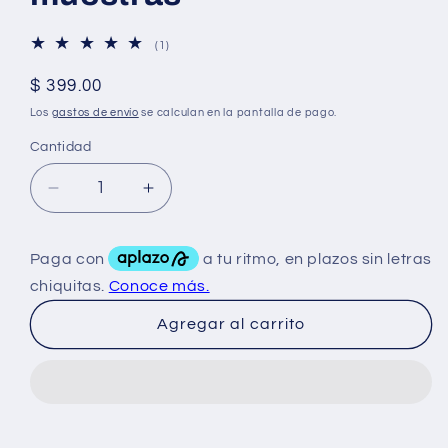
1
(1)
reseñas
totales
Precio
$ 399.00
habitual
Los
gastos de envío
se calculan en la pantalla de pago.
Cantidad
Reducir
Aumentar
cantidad
cantidad
para
para
Mutant
Mutant
Vaso
Vaso
Stadium
Stadium
Agregar al carrito
Cup
Cup
32
32
Oz
Oz
Lleno
Lleno
de
de
muestras
muestras