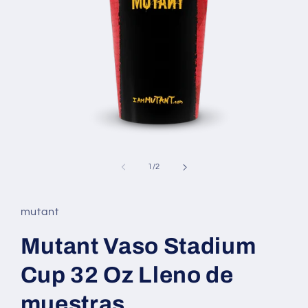
Abrir
elemento
multimedia
de
1
/
2
1
en
una
ventana
mutant
modal
Mutant Vaso Stadium
Cup 32 Oz Lleno de
muestras