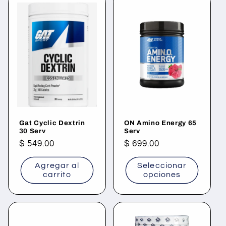
Gat Cyclic Dextrin
ON Amino Energy 65
30 Serv
Serv
Precio
$ 549.00
Precio
$ 699.00
habitual
habitual
Agregar al
Seleccionar
carrito
opciones