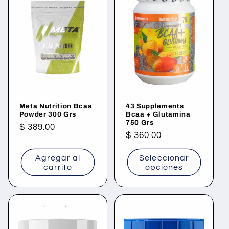
Meta Nutrition Bcaa
43 Supplements
Powder 300 Grs
Bcaa + Glutamina
750 Grs
Precio
$ 389.00
Precio
$ 360.00
habitual
habitual
Agregar al
Seleccionar
carrito
opciones