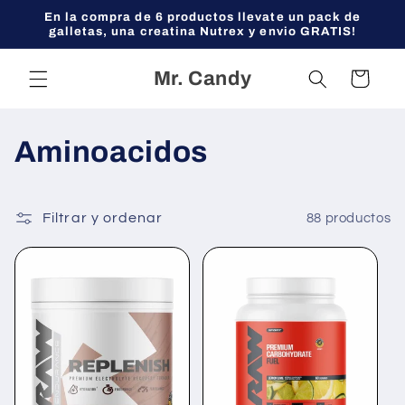
Ir
En la compra de 6 productos llevate un pack de
directamente
galletas, una creatina Nutrex y envio GRATIS!
al contenido
Mr. Candy
Carrito
C
Aminoacidos
o
l
Filtrar y ordenar
88 productos
e
c
c
i