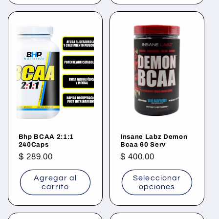
Bhp BCAA 2:1:1
Insane Labz Demon
240Caps
Bcaa 60 Serv
Precio
$ 289.00
Precio
$ 400.00
habitual
habitual
Agregar al
Seleccionar
carrito
opciones