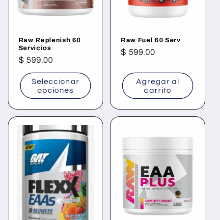
ó
n
Raw Replenish 60
Raw Fuel 60 Serv
:
Servicios
Precio
$ 599.00
Precio
$ 599.00
habitual
habitual
Seleccionar
Agregar al
opciones
carrito