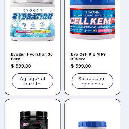
Evogen Hydration 30
Evo Cell K E M Pr
Serv
30Serv
Precio
$ 599.00
Precio
$ 699.00
habitual
habitual
Agregar al
Seleccionar
carrito
opciones