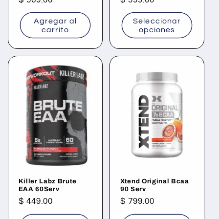
habitual
habitual
Agregar al
Seleccionar
carrito
opciones
Killer Labz Brute
Xtend Original Bcaa
EAA 60Serv
90 Serv
Precio
$ 449.00
Precio
$ 799.00
habitual
habitual