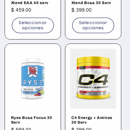
Xtend EAA 40 serv
Xtend Bcaa 30 Serv
Precio
$ 459.00
Precio
$ 399.00
habitual
habitual
Seleccionar
Seleccionar
opciones
opciones
Ryse Bcaa Focus 30
C4 Energy + Aminos
Serv
30 Serv
Precio
$ 569.00
Precio
$ 399.00