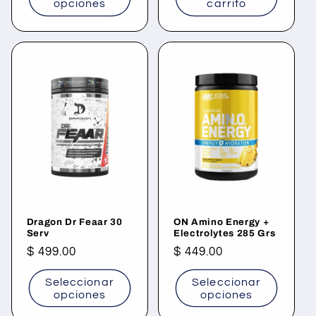
opciones
carrito
Dragon Dr Feaar 30
ON Amino Energy +
Serv
Electrolytes 285 Grs
Precio
$ 499.00
Precio
$ 449.00
habitual
habitual
Seleccionar
Seleccionar
opciones
opciones