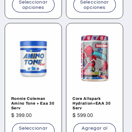
Seleccionar
Seleccionar
opciones
opciones
Ronnie Coleman
Core Allspark
Amino Tone + Eaa 30
Hydration+EAA 30
Serv
Serv
Precio
$ 399.00
Precio
$ 599.00
habitual
habitual
Seleccionar
Agregar al