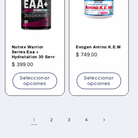
Nutrex Warrior
Evogen Amino K.E.M
Series Eaa +
Precio
$ 749.00
Hydratation 30 Serv
habitual
Precio
$ 399.00
habitual
Seleccionar
Seleccionar
opciones
opciones
1
2
3
4