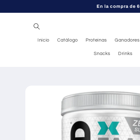
Ir
En la compra de 6
directamente
al contenido
Inicio
Catálogo
Proteinas
Ganadores
Snacks
Drinks
Ir
directamente
a la
información
del producto