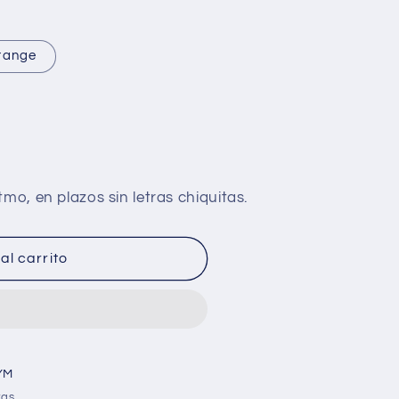
range
al carrito
YM
ras