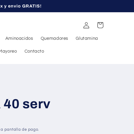
ex y envio GRATIS!
Iniciar
Carrito
sesión
Aminoacidos
Quemadores
Glutamina
Mayoreo
Contacto
 40 serv
la pantalla de pago.