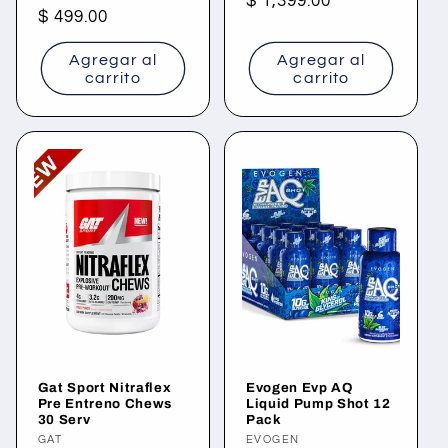
Precio
$ 1,399.00
Precio
$ 499.00
habitual
habitual
Agregar al
Agregar al
carrito
carrito
Gat Sport Nitraflex
Evogen Evp AQ
Pre Entreno Chews
Liquid Pump Shot 12
30 Serv
Pack
Proveedor:
GAT
Proveedor:
EVOGEN