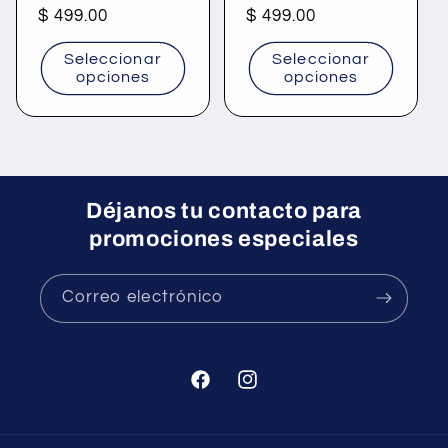
Precio
$ 499.00
Precio
$ 499.00
habitual
habitual
Seleccionar
Seleccionar
opciones
opciones
Déjanos tu contacto para
promociones especiales
Correo electrónico
Facebook
Instagram