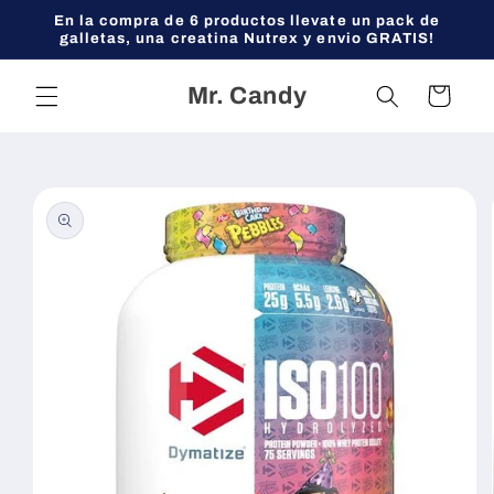
Ir
En la compra de 6 productos llevate un pack de
directamente
galletas, una creatina Nutrex y envio GRATIS!
al contenido
Mr. Candy
Carrito
Ir
directamente
a la
información
del producto