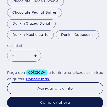
Chocolate Fudge Brownie
Chocolate Peanut Butter
Dunkin Glazed Donut
Dunkin Mocha Latte
Dunkin Capuccino
Cantidad
Reducir
Aumentar
cantidad
cantidad
para
para
Dymatize
Dymatize
Iso
Iso
100
100
Agregar al carrito
5Lbs
5Lbs
Comprar ahora