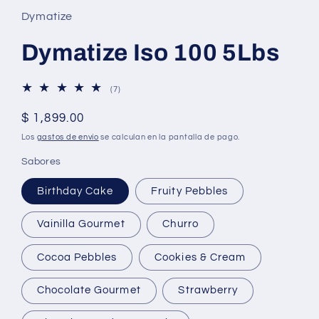
Dymatize
Dymatize Iso 100 5Lbs
7
(7)
reseñas
totales
Precio
$ 1,899.00
habitual
Los
gastos de envío
se calculan en la pantalla de pago.
Sabores
Birthday Cake
Fruity Pebbles
Vainilla Gourmet
Churro
Cocoa Pebbles
Cookies & Cream
Chocolate Gourmet
Strawberry