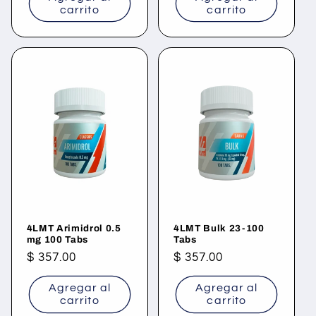
carrito
carrito
4LMT Arimidrol 0.5
4LMT Bulk 23-100
mg 100 Tabs
Tabs
Precio
$ 357.00
Precio
$ 357.00
habitual
habitual
Agregar al
Agregar al
carrito
carrito