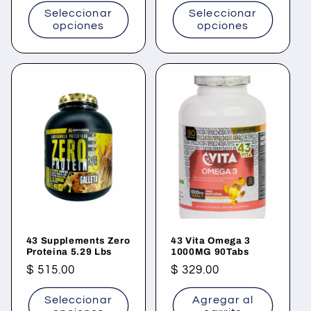
habitual
habitual
Seleccionar
Seleccionar
opciones
opciones
43 Supplements Zero
43 Vita Omega 3
Proteina 5.29 Lbs
1000MG 90Tabs
Precio
$ 515.00
Precio
$ 329.00
habitual
habitual
Seleccionar
Agregar al