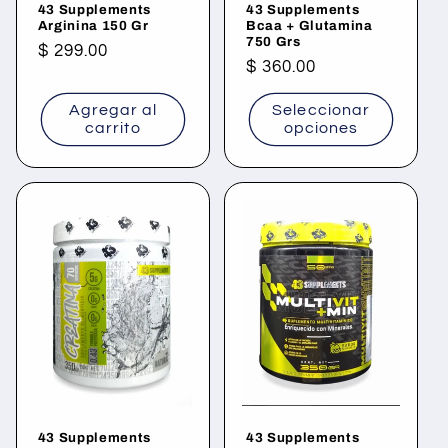
43 Supplements
43 Supplements
Arginina 150 Gr
Bcaa + Glutamina
750 Grs
Precio
$ 299.00
Precio
$ 360.00
habitual
habitual
Agregar al
Seleccionar
carrito
opciones
43 Supplements
43 Supplements