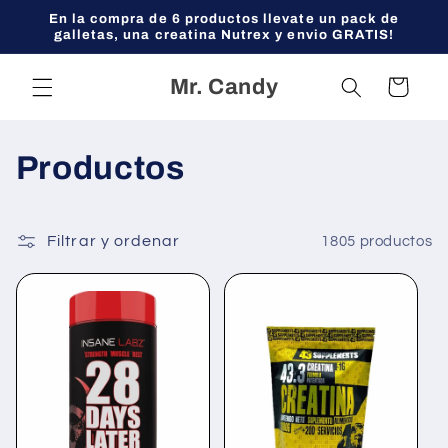
Ir
En la compra de 6 productos llevate un pack de
directamente
galletas, una creatina Nutrex y envio GRATIS!
al contenido
Mr. Candy
Carrito
C
Productos
o
l
Filtrar y ordenar
1805 productos
e
c
c
i