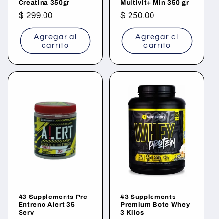
Creatina 350gr
Multivit+ Min 350 gr
Precio
$ 299.00
Precio
$ 250.00
habitual
habitual
Agregar al
Agregar al
carrito
carrito
43 Supplements Pre
43 Supplements
Entreno Alert 35
Premium Bote Whey
Serv
3 Kilos