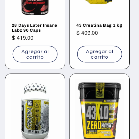
ó
n
28 Days Later Insane
43 Creatina Bag 1 kg
:
Labz 90 Caps
Precio
$ 409.00
Precio
$ 419.00
habitual
habitual
Agregar al
Agregar al
carrito
carrito