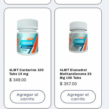
4LMT Cardarine 100
4LMT Dianadrol
Tabs 10 mg
Methandienone 25
Mg 100 Tabs
Precio
$ 349.00
Precio
$ 357.00
habitual
habitual
Agregar al
Agregar al
carrito
carrito