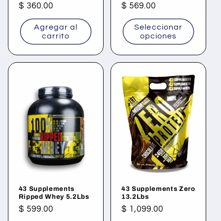
Precio
$ 360.00
Precio
$ 569.00
habitual
habitual
Agregar al
Seleccionar
carrito
opciones
43 Supplements
43 Supplements Zero
Ripped Whey 5.2Lbs
13.2Lbs
Precio
$ 599.00
Precio
$ 1,099.00