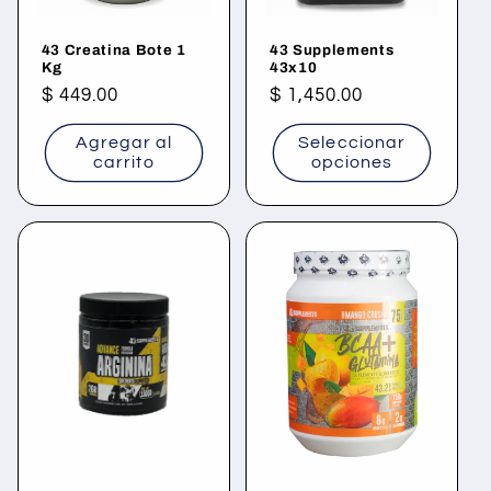
43 Creatina Bote 1
43 Supplements
Kg
43x10
Precio
$ 449.00
Precio
$ 1,450.00
habitual
habitual
Agregar al
Seleccionar
carrito
opciones