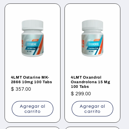
4LMT Ostarine MK-
4LMT Oxandrol
2866 10mg 100 Tabs
Oxandrolona 15 Mg
100 Tabs
Precio
$ 357.00
Precio
$ 299.00
habitual
habitual
Agregar al
Agregar al
carrito
carrito