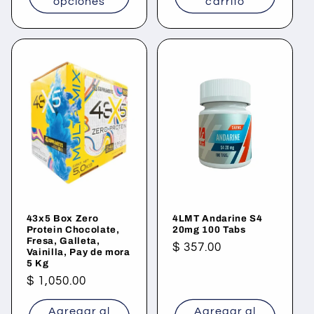
opciones
carrito
43x5 Box Zero
4LMT Andarine S4
Protein Chocolate,
20mg 100 Tabs
Fresa, Galleta,
Precio
$ 357.00
Vainilla, Pay de mora
5 Kg
habitual
Precio
$ 1,050.00
habitual
Agregar al
Agregar al