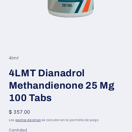
Abrir
elemento
multimedia
1
4lmt
en
una
ventana
4LMT Dianadrol
modal
Methandienone 25 Mg
100 Tabs
Precio
$ 357.00
habitual
Los
gastos de envío
se calculan en la pantalla de pago.
Cantidad