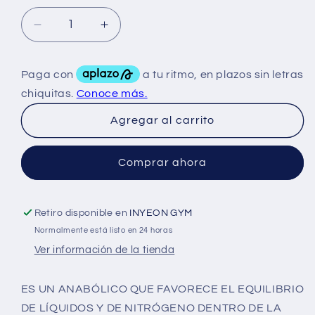
Reducir
Aumentar
cantidad
cantidad
para
para
4LMT
4LMT
Dianadrol
Dianadrol
Methandienone
Methandienone
Agregar al carrito
25
25
Mg
Mg
100
100
Comprar ahora
Tabs
Tabs
Retiro disponible en
INYEON GYM
Normalmente está listo en 24 horas
Ver información de la tienda
ES UN ANABÓLICO QUE FAVORECE EL EQUILIBRIO
DE LÍQUIDOS Y DE NITRÓGENO DENTRO DE LA