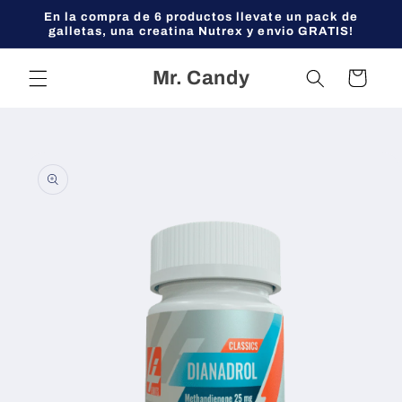
Ir
En la compra de 6 productos llevate un pack de
directamente
galletas, una creatina Nutrex y envio GRATIS!
al contenido
Mr. Candy
Carrito
Ir
directamente
a la
información
del producto