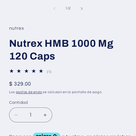
de
1
/
2
nutrex
Nutrex HMB 1000 Mg
120 Caps
1
(1)
reseñas
totales
Precio
$ 329.00
habitual
Los
gastos de envío
se calculan en la pantalla de pago.
Cantidad
Reducir
Aumentar
cantidad
cantidad
para
para