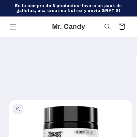
Ir
En la compra de 6 productos llevate un pack de
directamente
galletas, una creatina Nutrex y envio GRATIS!
al contenido
Mr. Candy
Carrito
Ir
directamente
a la
información
del producto