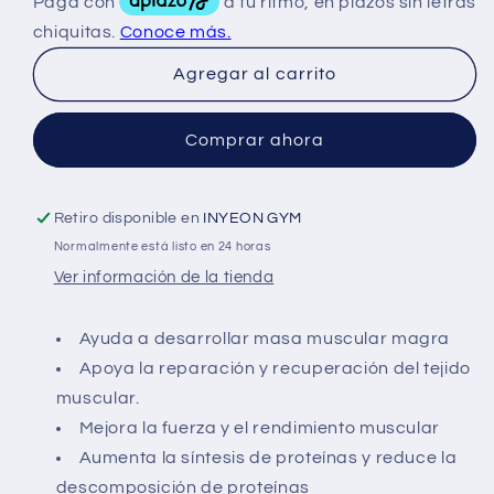
Nutrex
Nutrex
HMB
HMB
1000
1000
Agregar al carrito
Mg
Mg
120
120
Caps
Caps
Comprar ahora
Retiro disponible en
INYEON GYM
Normalmente está listo en 24 horas
Ver información de la tienda
Ayuda a desarrollar masa muscular magra
Apoya la reparación y recuperación del tejido
muscular.
Mejora la fuerza y el rendimiento muscular
Aumenta la síntesis de proteínas y reduce la
descomposición de proteínas