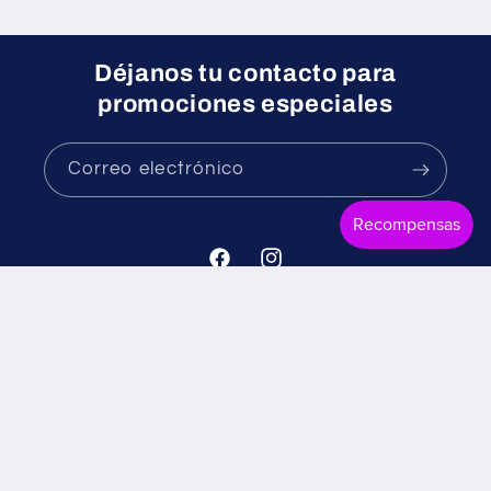
Déjanos tu contacto para
promociones especiales
Correo electrónico
Facebook
Instagram
Formas
© 2026,
Mr. Candy
Tecnología de Shopify
Política de reembolso
de
Política de privacidad
Términos del servicio
pago
Política de envío
Información de contacto