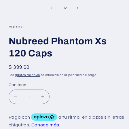
elemento
multimedia
de
1
/
2
1
en
una
ventana
nutrex
modal
Nubreed Phantom Xs
120 Caps
Precio
$ 399.00
habitual
Los
gastos de envío
se calculan en la pantalla de pago.
Cantidad
Reducir
Aumentar
cantidad
cantidad
para
para
Nubreed
Nubreed
Phantom
Phantom