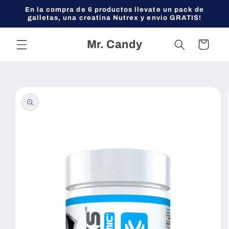
Ir
En la compra de 6 productos llevate un pack de
directamente
galletas, una creatina Nutrex y envio GRATIS!
al contenido
Mr. Candy
Carrito
Ir
directamente
a la
información
del producto