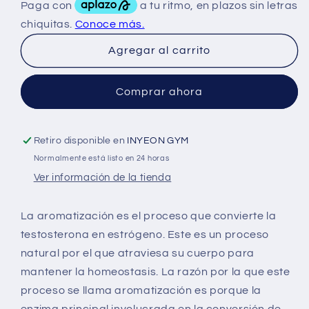
MuscleMeds
MuscleMeds
Aromatest
Aromatest
Octapren
Octapren
Agregar al carrito
500Mg
500Mg
30Caps
30Caps
Comprar ahora
Retiro disponible en
INYEON GYM
Normalmente está listo en 24 horas
Ver información de la tienda
La aromatización es el proceso que convierte la
testosterona en estrógeno. Este es un proceso
natural por el que atraviesa su cuerpo para
mantener la homeostasis. La razón por la que este
proceso se llama aromatización es porque la
enzima principal involucrada en la conversión de