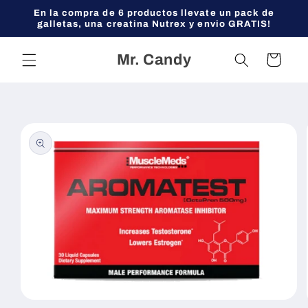
Ir
En la compra de 6 productos llevate un pack de
directamente
galletas, una creatina Nutrex y envio GRATIS!
al contenido
Mr. Candy
Carrito
Ir
directamente
a la
información
del producto
Abrir