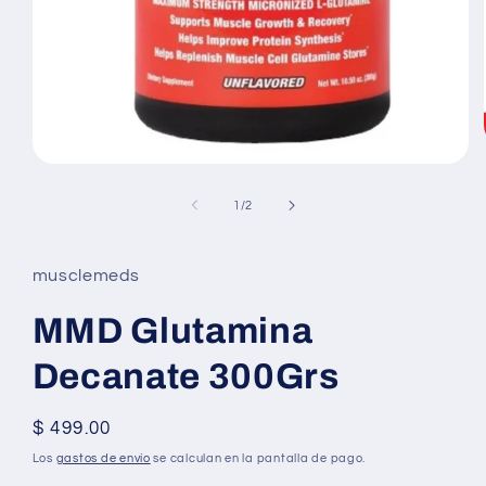
Abrir
elemento
multimedia
de
1
/
2
1
en
una
ventana
musclemeds
modal
MMD Glutamina
Decanate 300Grs
Precio
$ 499.00
habitual
Los
gastos de envío
se calculan en la pantalla de pago.