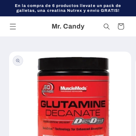
Ir
En la compra de 6 productos llevate un pack de
directamente
galletas, una creatina Nutrex y envio GRATIS!
al contenido
Mr. Candy
Carrito
Ir
directamente
a la
información
del producto