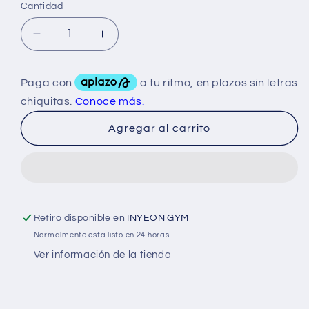
Cantidad
Reducir
Aumentar
cantidad
cantidad
para
para
MMD
MMD
Glutamina
Glutamina
Decanate
Decanate
Agregar al carrito
300Grs
300Grs
Retiro disponible en
INYEON GYM
Normalmente está listo en 24 horas
Ver información de la tienda