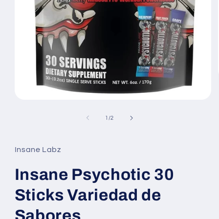
Abrir
elemento
multimedia
de
1
/
2
1
en
una
ventana
Insane Labz
modal
Insane Psychotic 30
Sticks Variedad de
Sabores