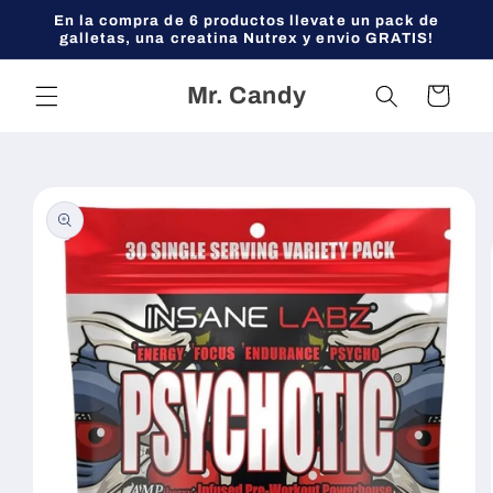
Ir
En la compra de 6 productos llevate un pack de
directamente
galletas, una creatina Nutrex y envio GRATIS!
al contenido
Mr. Candy
Carrito
Ir
directamente
a la
información
del producto