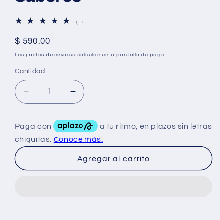
1
(1)
reseñas
totales
Precio
$ 590.00
habitual
Los
gastos de envío
se calculan en la pantalla de pago.
Cantidad
Reducir
Aumentar
cantidad
cantidad
para
para
Insane
Insane
Psychotic
Psychotic
30
30
Agregar al carrito
Sticks
Sticks
Variedad
Variedad
de
de
Sabores
Sabores