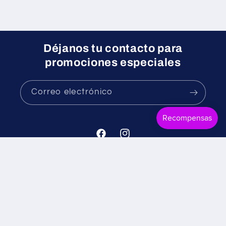
Déjanos tu contacto para
promociones especiales
Correo electrónico
Facebook
Instagram
Formas
© 2026,
Mr. Candy
Tecnología de Shopify
Política de reembolso
de
Política de privacidad
Términos del servicio
pago
Política de envío
Información de contacto