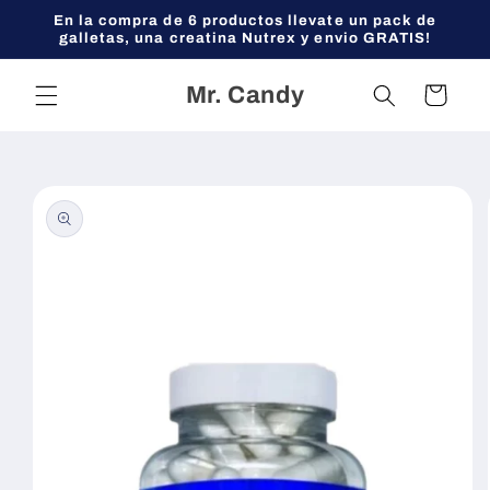
Ir
En la compra de 6 productos llevate un pack de
directamente
galletas, una creatina Nutrex y envio GRATIS!
al contenido
Mr. Candy
Carrito
Ir
directamente
a la
información
del producto