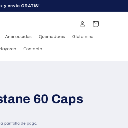
ex y envio GRATIS!
Iniciar
Carrito
sesión
Aminoacidos
Quemadores
Glutamina
Mayoreo
Contacto
stane 60 Caps
la pantalla de pago.