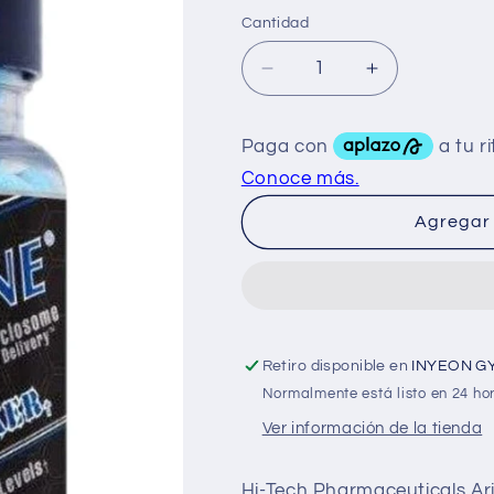
Cantidad
Reducir
Aumentar
cantidad
cantidad
para
para
HTP
HTP
Arimistane
Arimistane
60
60
Caps
Caps
Agregar 
Retiro disponible en
INYEON G
Normalmente está listo en 24 ho
Ver información de la tienda
Hi-Tech Pharmaceuticals Ari