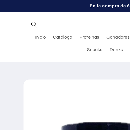
Ir
En la compra de 6
directamente
al contenido
Inicio
Catálogo
Proteinas
Ganadores
Snacks
Drinks
Ir
directamente
a la
información
del producto