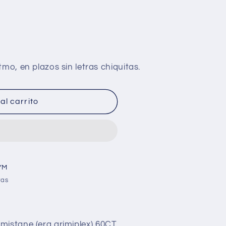
al carrito
YM
ras
mistane (era arimiplex) 60CT