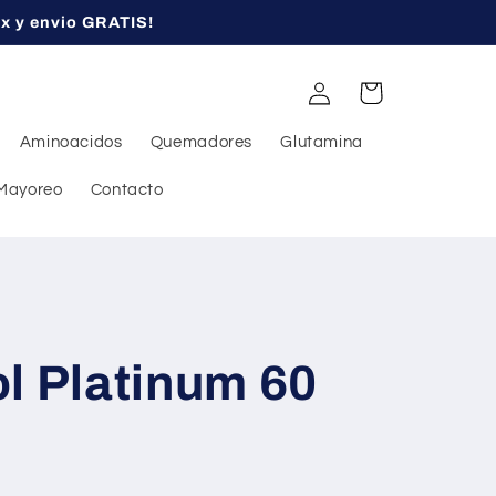
ex y envio GRATIS!
Iniciar
Carrito
sesión
Aminoacidos
Quemadores
Glutamina
Mayoreo
Contacto
l Platinum 60