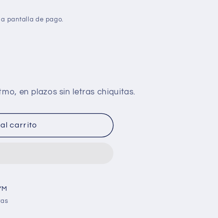
la pantalla de pago.
al carrito
YM
ras