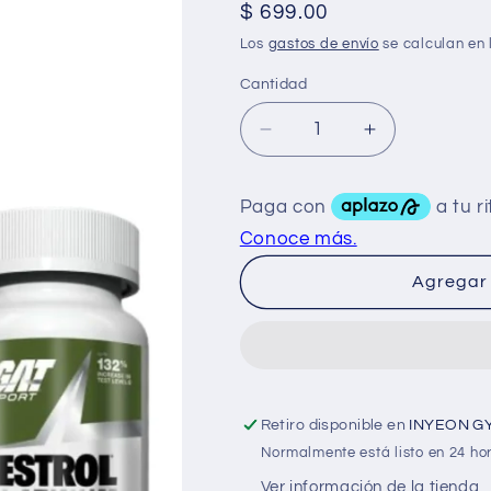
Precio
$ 699.00
habitual
Los
gastos de envío
se calculan en 
Cantidad
Reducir
Aumentar
cantidad
cantidad
para
para
GAT
GAT
Testrol
Testrol
Platinum
Platinum
60
60
Agregar 
Tabs
Tabs
Retiro disponible en
INYEON G
Normalmente está listo en 24 ho
Ver información de la tienda