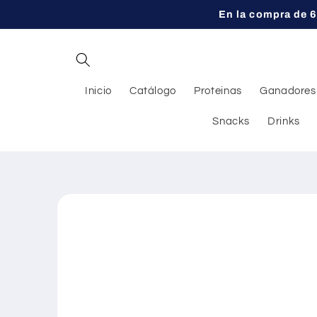
Ir
En la compra de 6
directamente
al contenido
Inicio
Catálogo
Proteinas
Ganadores
Snacks
Drinks
Ir
directamente
a la
información
del producto