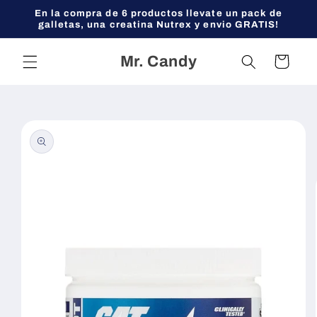
Ir
En la compra de 6 productos llevate un pack de
directamente
galletas, una creatina Nutrex y envio GRATIS!
al contenido
Mr. Candy
Carrito
Ir
directamente
a la
información
del producto