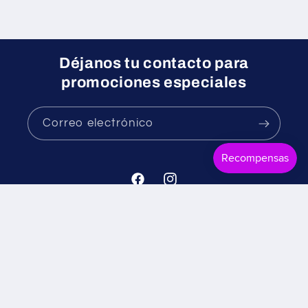
Déjanos tu contacto para
promociones especiales
Correo electrónico
Facebook
Instagram
Formas
© 2026,
Mr. Candy
Tecnología de Shopify
Política de reembolso
de
Política de privacidad
Términos del servicio
pago
Política de envío
Información de contacto