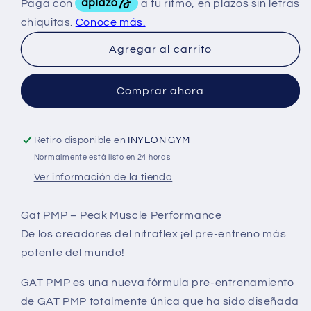
Gat
Gat
PMP
PMP
Powder
Powder
Agregar al carrito
30
30
Serv
Serv
Comprar ahora
Retiro disponible en
INYEON GYM
Normalmente está listo en 24 horas
Ver información de la tienda
Gat PMP – Peak Muscle Performance
De los creadores del nitraflex ¡el pre-entreno más
potente del mundo!
GAT PMP es una nueva fórmula pre-entrenamiento
de GAT PMP totalmente única que ha sido diseñada