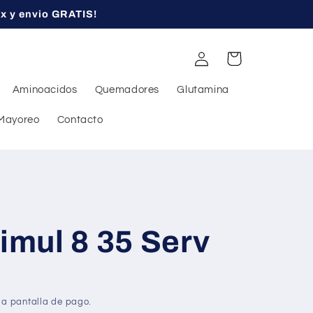
ex y envio GRATIS!
Iniciar
Carrito
sesión
Aminoacidos
Quemadores
Glutamina
Mayoreo
Contacto
timul 8 35 Serv
la pantalla de pago.