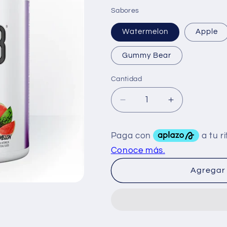
Sabores
Watermelon
Apple
Gummy Bear
Cantidad
Reducir
Aumentar
cantidad
cantidad
para
para
Finaflex
Finaflex
Stimul
Stimul
8
8
35
35
Agregar 
Serv
Serv