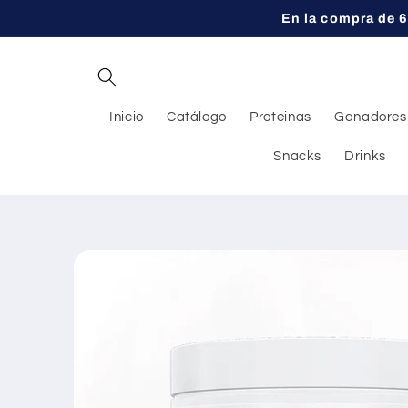
Ir
En la compra de 6
directamente
al contenido
Inicio
Catálogo
Proteinas
Ganadores
Snacks
Drinks
Ir
directamente
a la
información
del producto