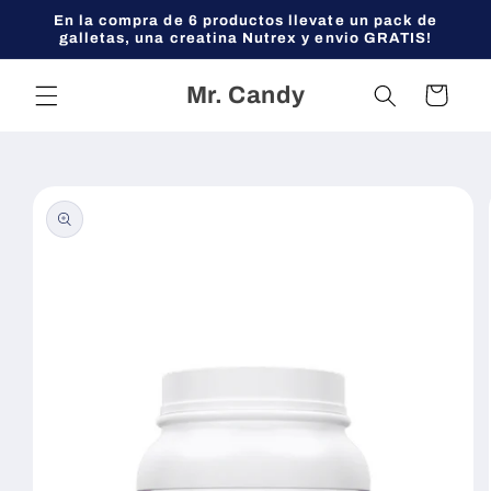
Ir
En la compra de 6 productos llevate un pack de
directamente
galletas, una creatina Nutrex y envio GRATIS!
al contenido
Mr. Candy
Carrito
Ir
directamente
a la
información
del producto