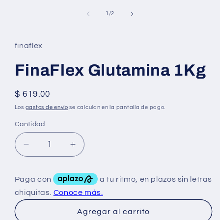
elemento
multimedia
de
1
/
2
1
en
una
ventana
finaflex
modal
FinaFlex Glutamina 1Kg
Precio
$ 619.00
habitual
Los
gastos de envío
se calculan en la pantalla de pago.
Cantidad
Reducir
Aumentar
cantidad
cantidad
para
para
FinaFlex
FinaFlex
Glutamina
Glutamina
1Kg
1Kg
Agregar al carrito