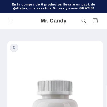
Ir
En la compra de 6 productos llevate un pack de
directamente
galletas, una creatina Nutrex y envio GRATIS!
al contenido
Mr. Candy
Carrito
Ir
directamente
a la
información
del producto