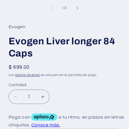
elemento
multimedia
de
1
/
2
1
en
una
ventana
Evogen
modal
Evogen Liver longer 84
Caps
Precio
$ 699.00
habitual
Los
gastos de envío
se calculan en la pantalla de pago.
Cantidad
Reducir
Aumentar
cantidad
cantidad
para
para
Evogen
Evogen
Liver
Liver