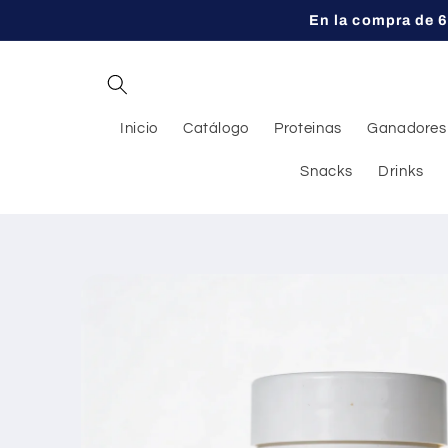
Ir
En la compra de 6
directamente
al contenido
Inicio
Catálogo
Proteinas
Ganadores
Snacks
Drinks
Ir
directamente
a la
información
del producto