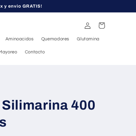
ex y envio GRATIS!
Iniciar
Carrito
sesión
Aminoacidos
Quemadores
Glutamina
Mayoreo
Contacto
 Silimarina 400
s