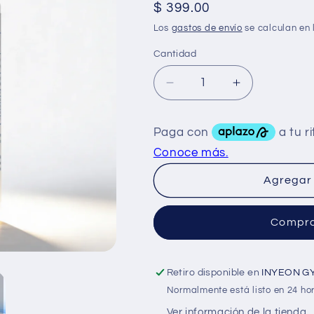
Precio
$ 399.00
habitual
Los
gastos de envío
se calculan en 
Cantidad
Reducir
Aumentar
cantidad
cantidad
para
para
Essentials
Essentials
Silimarina
Silimarina
400
400
Mg
Mg
Agregar 
60
60
Caps
Caps
Compra
Retiro disponible en
INYEON G
Normalmente está listo en 24 ho
Ver información de la tienda