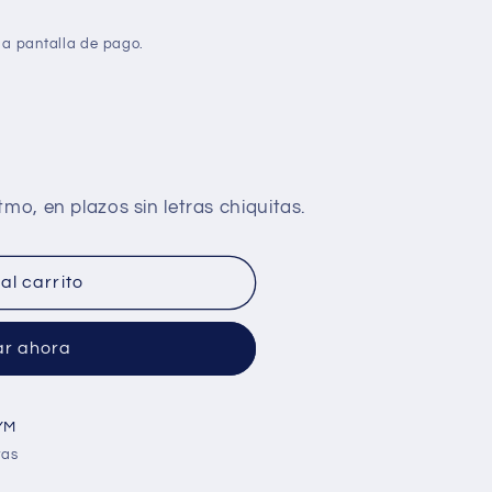
la pantalla de pago.
al carrito
r ahora
YM
ras