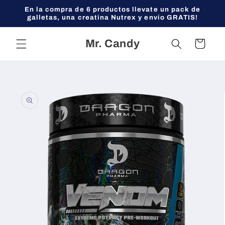
Ir
En la compra de 6 productos llevate un pack de
directamente
galletas, una creatina Nutrex y envio GRATIS!
al contenido
Mr. Candy
Carrito
Ir
directamente
a la
información
del producto