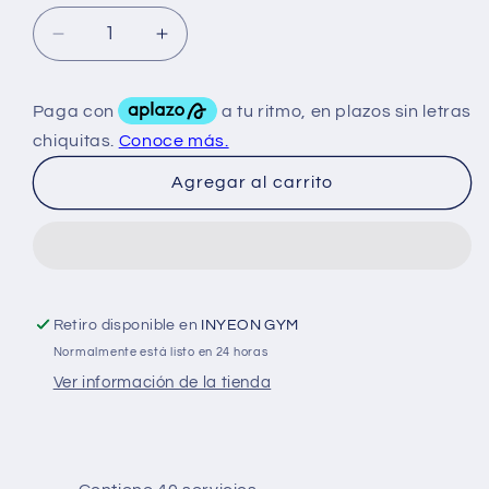
Reducir
Aumentar
cantidad
cantidad
para
para
Dragon
Dragon
Venom
Venom
Pre
Pre
Agregar al carrito
workout
workout
40
40
Serv
Serv
Retiro disponible en
INYEON GYM
Normalmente está listo en 24 horas
Ver información de la tienda