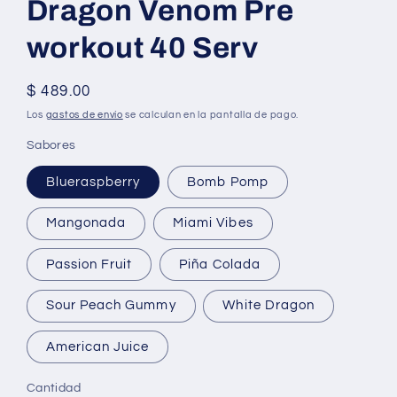
Dragon Venom Pre
workout 40 Serv
Precio
$ 489.00
habitual
Los
gastos de envío
se calculan en la pantalla de pago.
Sabores
Blueraspberry
Bomb Pomp
Mangonada
Miami Vibes
Passion Fruit
Piña Colada
Sour Peach Gummy
White Dragon
American Juice
Cantidad