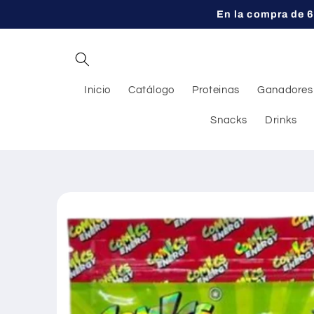
Ir
En la compra de 6
directamente
al contenido
Inicio
Catálogo
Proteinas
Ganadores
Snacks
Drinks
Ir
directamente
a la
información
del producto