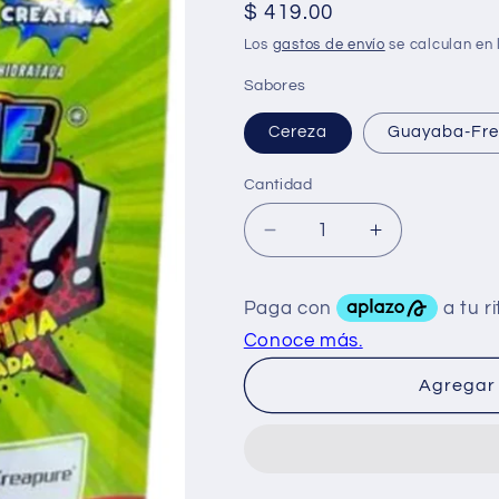
Precio
$ 419.00
habitual
Los
gastos de envío
se calculan en 
Sabores
Cereza
Guayaba-Fr
Cantidad
Reducir
Aumentar
cantidad
cantidad
para
para
Cómics
Cómics
Creatina
Creatina
WTF
WTF
180grs
180grs
Agregar 