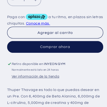
Reducir
Aumentar
cantidad
cantidad
para
para
Cbum
Cbum
Thuper
Thuper
Thavage
Thavage
Agregar al carrito
20
20
Serv
Serv
Comprar ahora
Retiro disponible en
INYEON GYM
Normalmente está listo en 24 horas
Ver información de la tienda
Thuper Thavage es todo lo que puedas desear en
un Pre. Con 6,400mg de Beta Alanina, 6,000mg de
L-citrulina, 5,000mg de creatina y 400mg de