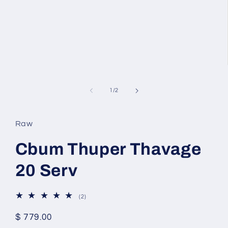
de
1
/
2
Raw
Cbum Thuper Thavage
20 Serv
2
(2)
reseñas
totales
Precio
$ 779.00