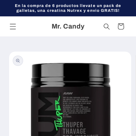
Ir
En la compra de 6 productos llevate un pack de
directamente
galletas, una creatina Nutrex y envio GRATIS!
al contenido
Mr. Candy
Carrito
Ir
directamente
a la
información
del producto