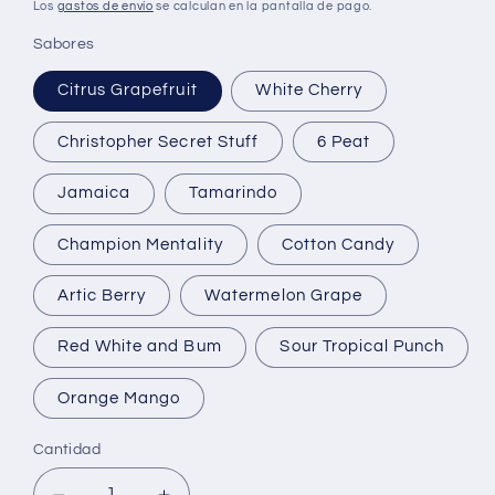
habitual
Los
gastos de envío
se calculan en la pantalla de pago.
Sabores
Citrus Grapefruit
White Cherry
Christopher Secret Stuff
6 Peat
Jamaica
Tamarindo
Champion Mentality
Cotton Candy
Artic Berry
Watermelon Grape
Red White and Bum
Sour Tropical Punch
Orange Mango
Cantidad