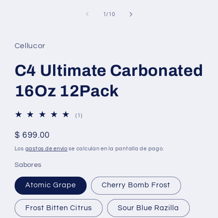
de
1
/
10
Cellucor
C4 Ultimate Carbonated
16Oz 12Pack
1
(1)
reseñas
totales
Precio
$ 699.00
habitual
Los
gastos de envío
se calculan en la pantalla de pago.
Sabores
Atomic Grape
Cherry Bomb Frost
Frost Bitten Citrus
Sour Blue Razilla