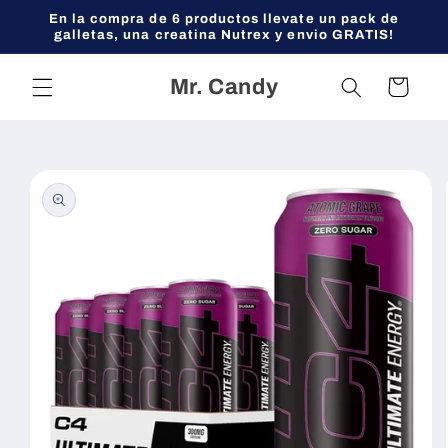
Ir
En la compra de 6 productos llevate un pack de
directamente
galletas, una creatina Nutrex y envio GRATIS!
al contenido
Mr. Candy
Carrito
Ir
directamente
a la
información
del producto