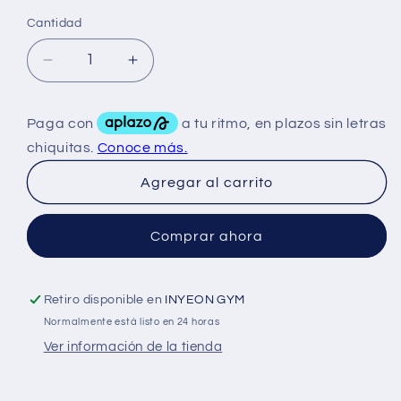
Cantidad
Reducir
Aumentar
cantidad
cantidad
para
para
C4
C4
Ultimate
Ultimate
Carbonated
Carbonated
Agregar al carrito
16Oz
16Oz
12Pack
12Pack
Comprar ahora
Retiro disponible en
INYEON GYM
Normalmente está listo en 24 horas
Ver información de la tienda