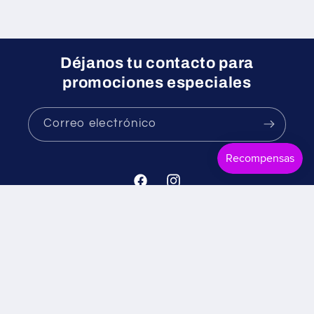
Déjanos tu contacto para
promociones especiales
Correo electrónico
Facebook
Instagram
Formas
© 2026,
Mr. Candy
Tecnología de Shopify
Política de reembolso
de
Política de privacidad
Términos del servicio
pago
Política de envío
Información de contacto