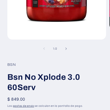
Abrir
elemento
multimedia
de
1
/
2
1
en
una
ventana
BSN
modal
Bsn No Xplode 3.0
60Serv
Precio
$ 849.00
habitual
Los
gastos de envío
se calculan en la pantalla de pago.