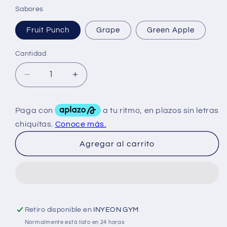
Sabores
Fruit Punch
Grape
Green Apple
Cantidad
Reducir
Aumentar
cantidad
cantidad
para
para
Bsn
Bsn
No
No
Xplode
Xplode
Agregar al carrito
3.0
3.0
60Serv
60Serv
Retiro disponible en
INYEON GYM
Normalmente está listo en 24 horas