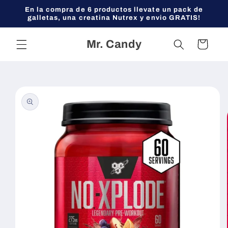
Ir
En la compra de 6 productos llevate un pack de
directamente
galletas, una creatina Nutrex y envio GRATIS!
al contenido
Mr. Candy
Carrito
Ir
directamente
a la
información
del producto