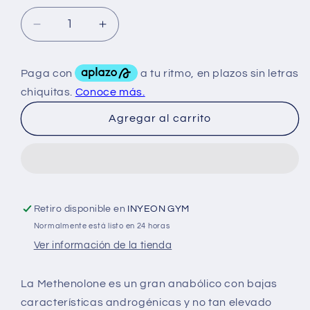
Reducir
Aumentar
cantidad
cantidad
para
para
British
British
Dispensary
Dispensary
Primobolan
Primobolan
Agregar al carrito
100
100
Mg
Mg
20
20
ML
ML
Retiro disponible en
INYEON GYM
Normalmente está listo en 24 horas
Ver información de la tienda
La Methenolone es un gran anabólico con bajas
características androgénicas y no tan elevado