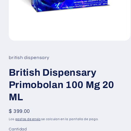
Abrir
elemento
multimedia
1
british dispensary
en
una
ventana
British Dispensary
modal
Primobolan 100 Mg 20
ML
Precio
$ 399.00
habitual
Los
gastos de envío
se calculan en la pantalla de pago.
Cantidad