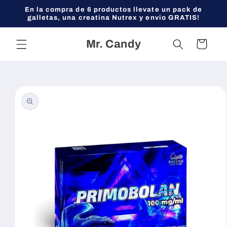
Ir
En la compra de 6 productos llevate un pack de
directamente
galletas, una creatina Nutrex y envio GRATIS!
al contenido
Mr. Candy
Carrito
Ir
directamente
a la
información
del producto