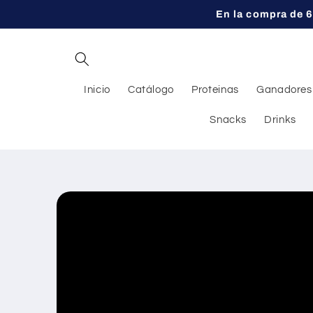
Ir
En la compra de 6
directamente
al contenido
Inicio
Catálogo
Proteinas
Ganadores
Snacks
Drinks
Ir
directamente
a la
información
del producto