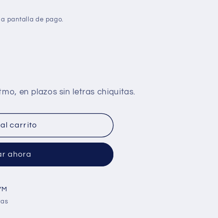
la pantalla de pago.
al carrito
r ahora
YM
ras