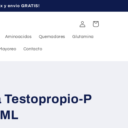
ex y envio GRATIS!
Iniciar
Carrito
sesión
Aminoacidos
Quemadores
Glutamina
Mayoreo
Contacto
 Testopropio-P
 ML