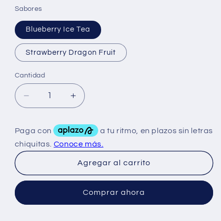
Sabores
Blueberry Ice Tea
Strawberry Dragon Fruit
Cantidad
Reducir
Aumentar
cantidad
cantidad
para
para
Basic
Basic
Burn
Burn
45
45
Agregar al carrito
Serv
Serv
Comprar ahora