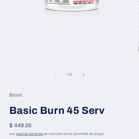
Abrir
elemento
multimedia
1
en
una
ventana
modal
de
1
/
2
Basic
Basic Burn 45 Serv
Precio
$ 449.00
habitual
Los
gastos de envío
se calculan en la pantalla de pago.