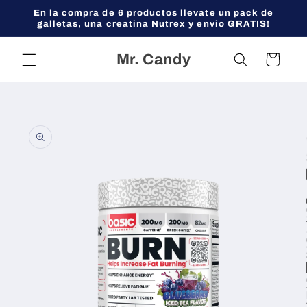
Ir
En la compra de 6 productos llevate un pack de
directamente
galletas, una creatina Nutrex y envio GRATIS!
al contenido
Mr. Candy
Carrito
Ir
directamente
a la
información
del producto