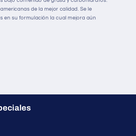
s bajo contenido de grasa y carbohidratos.
mericanas de la mejor calidad. Se le
s en su formulación la cual mejora aún
peciales