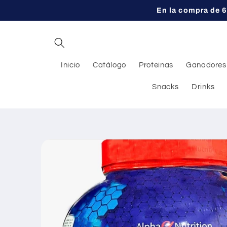
Ir
En la compra de 6
directamente
al contenido
Inicio
Catálogo
Proteinas
Ganadores
Snacks
Drinks
Ir
directamente
a la
información
del producto