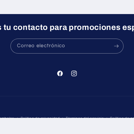
 tu contacto para promociones es
Correo electrónico
Facebook
Instagram
Formas
eembolso
Política de privacidad
Términos del servicio
Política de e
de
pago