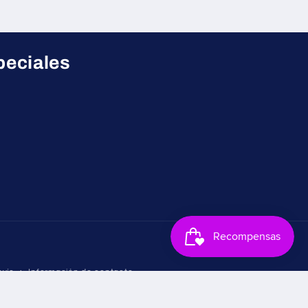
peciales
nvío
Información de contacto