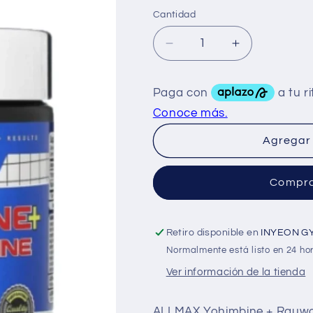
Cantidad
Reducir
Aumentar
cantidad
cantidad
para
para
Allmax
Allmax
Yohimbine
Yohimbine
60
60
Caps
Caps
Agregar 
Compra
Retiro disponible en
INYEON G
Normalmente está listo en 24 ho
Ver información de la tienda
ALLMAX Yohimbine + Rauwols