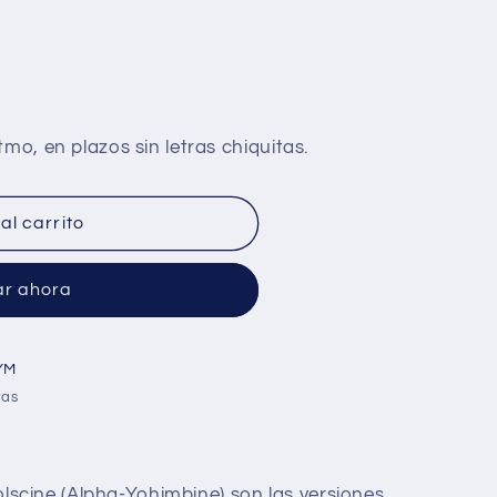
al carrito
r ahora
YM
ras
cine (Alpha-Yohimbine) son las versiones