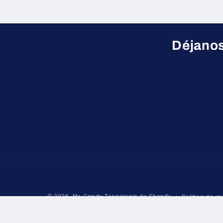
Déjanos
© 2026,
Mr. Candy
Tecnología de Shopify
Política de r