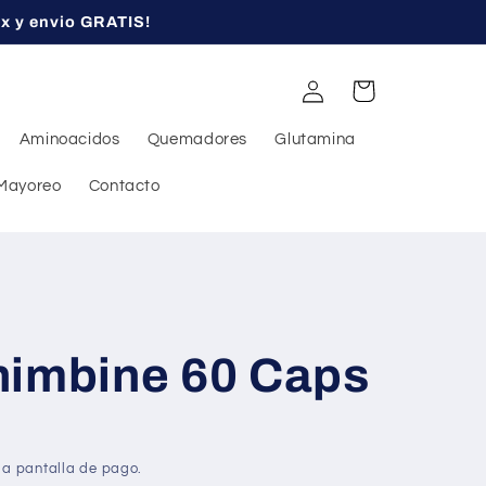
ex y envio GRATIS!
Iniciar
Carrito
sesión
Aminoacidos
Quemadores
Glutamina
Mayoreo
Contacto
himbine 60 Caps
la pantalla de pago.