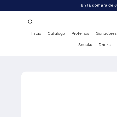
Ir
En la compra de 6
directamente
al contenido
Inicio
Catálogo
Proteinas
Ganadores
Snacks
Drinks
Ir
directamente
a la
información
del producto