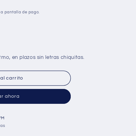
la pantalla de pago.
al carrito
r ahora
YM
ras