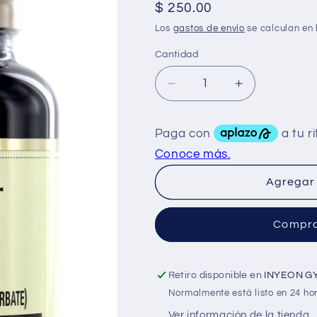
Precio
$ 250.00
habitual
Los
gastos de envío
se calculan en 
Cantidad
Reducir
Aumentar
cantidad
cantidad
para
para
WindMill
WindMill
C-
C-
500
500
Masticable
Masticable
Agregar 
90
90
Caps
Caps
Compra
Retiro disponible en
INYEON G
Normalmente está listo en 24 ho
Ver información de la tienda