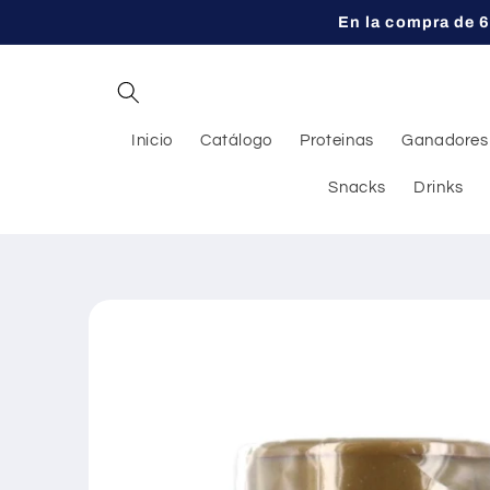
Ir
En la compra de 6
directamente
al contenido
Inicio
Catálogo
Proteinas
Ganadores
Snacks
Drinks
Ir
directamente
a la
información
del producto