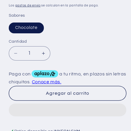
habitual
Los
gastos de envío
se calculan en la pantalla de pago.
Sabores
Chocolate
Cantidad
Reducir
Aumentar
cantidad
cantidad
para
para
Terror
Terror
Labz
Labz
Whey
Whey
Agregar al carrito
Protein
Protein
Punisher
Punisher
5
5
Lbs
Lbs