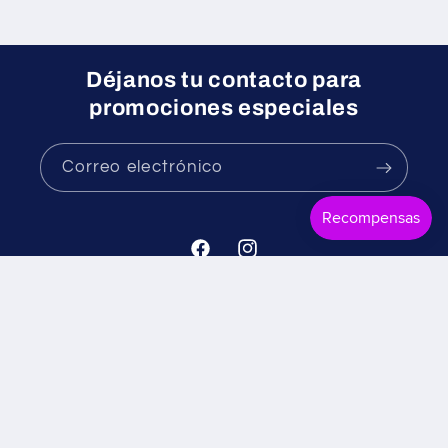
Déjanos tu contacto para
promociones especiales
Correo electrónico
Facebook
Instagram
Formas
© 2026,
Mr. Candy
Tecnología de Shopify
Política de reembolso
de
Política de privacidad
Términos del servicio
pago
Política de envío
Información de contacto