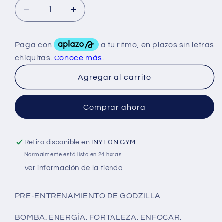
Reducir
Aumentar
cantidad
cantidad
para
para
Ryse
Ryse
Godzilla
Godzilla
Pre
Pre
Agregar al carrito
Workout
Workout
40
40
Serv
Serv
Comprar ahora
Retiro disponible en
INYEON GYM
Normalmente está listo en 24 horas
Ver información de la tienda
PRE-ENTRENAMIENTO DE GODZILLA
BOMBA. ENERGÍA. FORTALEZA. ENFOCAR.