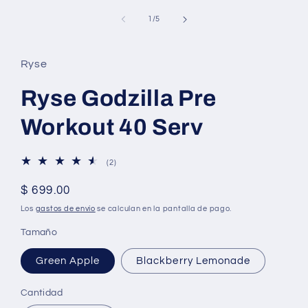
de
1
/
5
Ryse
Ryse Godzilla Pre
Workout 40 Serv
2
(2)
reseñas
totales
Precio
$ 699.00
habitual
Los
gastos de envío
se calculan en la pantalla de pago.
Tamaño
Green Apple
Blackberry Lemonade
Cantidad