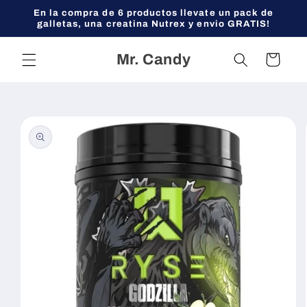
Ir
En la compra de 6 productos llevate un pack de
directamente
galletas, una creatina Nutrex y envio GRATIS!
al contenido
Mr. Candy
Carrito
Ir
directamente
a la
información
del producto