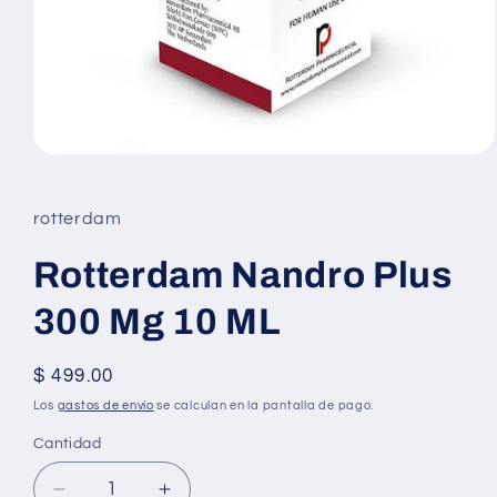
Abrir
elemento
multimedia
1
rotterdam
en
una
ventana
Rotterdam Nandro Plus
modal
300 Mg 10 ML
Precio
$ 499.00
habitual
Los
gastos de envío
se calculan en la pantalla de pago.
Cantidad