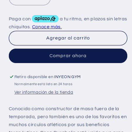
Reducir
Aumentar
cantidad
cantidad
para
para
Rotterdam
Rotterdam
Nandro
Nandro
Plus
Plus
Agregar al carrito
300
300
Mg
Mg
10
10
Comprar ahora
ML
ML
Retiro disponible en
INYEON GYM
Normalmente está listo en 24 horas
Ver información de la tienda
Conocido como constructor de masa fuera de la
temporada, pero también es uno de los favoritos en
muchos círculos atléticos por sus beneficios