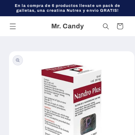
Ir
En la compra de 6 productos llevate un pack de
directamente
galletas, una creatina Nutrex y envio GRATIS!
al contenido
Mr. Candy
Carrito
Ir
directamente
a la
información
del producto