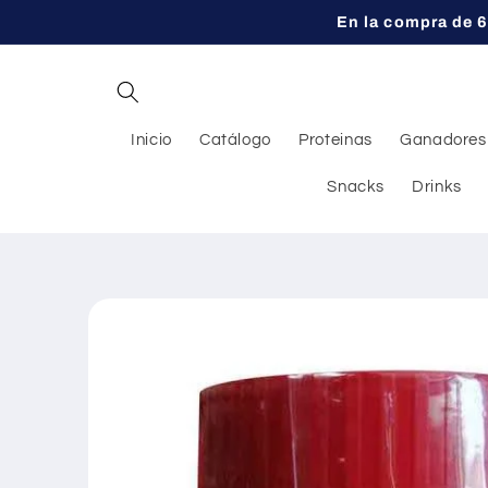
Ir
En la compra de 6
directamente
al contenido
Inicio
Catálogo
Proteinas
Ganadores
Snacks
Drinks
Ir
directamente
a la
información
del producto