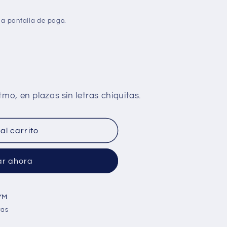
la pantalla de pago.
al carrito
r ahora
YM
ras