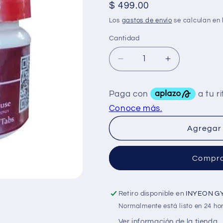
Precio
$ 499.00
habitual
Los
gastos de envío
se calculan en 
Cantidad
Reducir
Aumentar
cantidad
cantidad
para
para
Rotterdam
Rotterdam
Femara
Femara
Letrozol
Letrozol
2.5
2.5
Agregar 
Mg
Mg
30
30
Compra
Tabs
Tabs
Retiro disponible en
INYEON G
Normalmente está listo en 24 ho
Ver información de la tienda