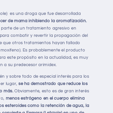
ole) es una droga que fue desarrollada
ncer de mama inhibiendo la aromatización.
 parte de un tratamiento agresivo en
ara combatir y revertir la propagación del
 que otros tratamientos hayan fallado
amoxifeno). Es probablemente el producto
ra este propósito en la actualidad, es muy
ón a su predecesor arimidex.
én y sobre todo de especial interés para los
mer lugar,
se ha demostrado que reduce los
 o más.
Obviamente, esto es de gran interés
to,
menos estrógeno en el cuerpo elimina
los esteroides como la retención de agua, la
o convierte a Femara (Letrzole) en uno de