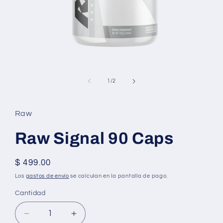
Abrir
elemento
multimedia
de
1
/
2
1
en
una
ventana
Raw
modal
Raw Signal 90 Caps
Precio
$ 499.00
habitual
Los
gastos de envío
se calculan en la pantalla de pago.
Cantidad
Reducir
Aumentar