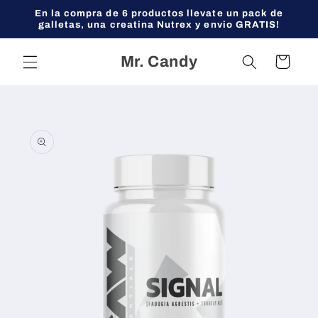
Ir
En la compra de 6 productos llevate un pack de
directamente
galletas, una creatina Nutrex y envio GRATIS!
al contenido
Mr. Candy
Carrito
Ir
directamente
a la
información
del producto