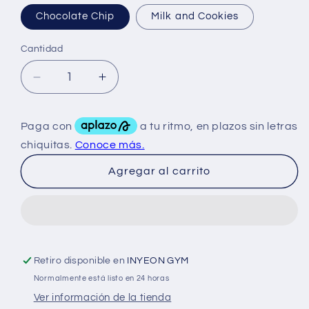
Chocolate Chip
Milk and Cookies
Cantidad
Reducir
Aumentar
cantidad
cantidad
para
para
Raw
Raw
My
My
Cookie
Cookie
Agregar al carrito
Dealer
Dealer
Bite
Bite
Sized
Sized
6
6
Bag
Bag
Retiro disponible en
INYEON GYM
Normalmente está listo en 24 horas
Ver información de la tienda