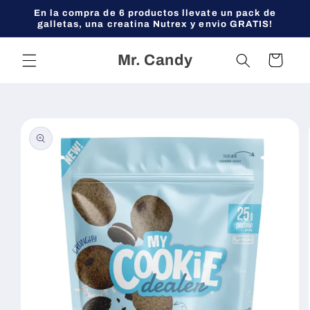
Ir
En la compra de 6 productos llevate un pack de
directamente
galletas, una creatina Nutrex y envio GRATIS!
al contenido
Mr. Candy
Carrito
Ir
directamente
a la
información
del producto