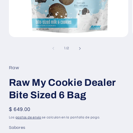
Abrir
elemento
multimedia
de
1
/
2
1
en
una
ventana
Raw
modal
Raw My Cookie Dealer
Bite Sized 6 Bag
Precio
$ 649.00
habitual
Los
gastos de envío
se calculan en la pantalla de pago.
Sabores