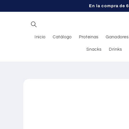
Ir
En la compra de 6
directamente
al contenido
Inicio
Catálogo
Proteinas
Ganadores
Snacks
Drinks
Ir
directamente
a la
información
del producto