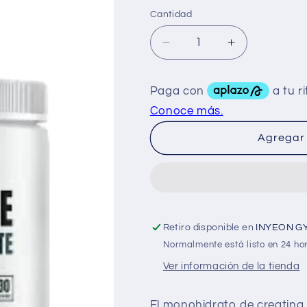
Cantidad
Reducir
Aumentar
cantidad
cantidad
para
para
Raw
Raw
Creatina
Creatina
30
30
Serv
Serv
Agregar 
Retiro disponible en
INYEON G
Normalmente está listo en 24 ho
Ver información de la tienda
El monohidrato de creatina