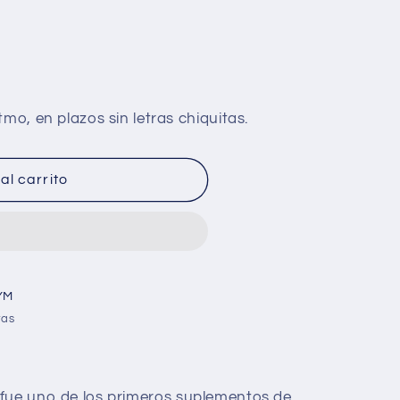
al carrito
YM
ras
 fue uno de los primeros suplementos de