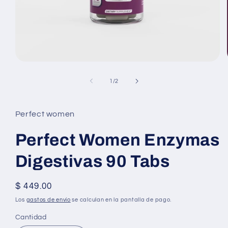
Abrir
elemento
multimedia
de
1
/
2
1
en
una
ventana
Perfect women
modal
Perfect Women Enzymas
Digestivas 90 Tabs
Precio
$ 449.00
habitual
Los
gastos de envío
se calculan en la pantalla de pago.
Cantidad