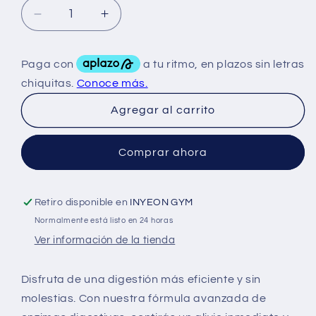
Reducir
Aumentar
cantidad
cantidad
para
para
Perfect
Perfect
Women
Women
Enzymas
Enzymas
Agregar al carrito
Digestivas
Digestivas
90
90
Tabs
Tabs
Comprar ahora
Retiro disponible en
INYEON GYM
Normalmente está listo en 24 horas
Ver información de la tienda
Disfruta de una digestión más eficiente y sin
molestias. Con nuestra fórmula avanzada de