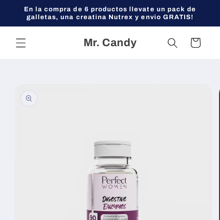
Ir
En la compra de 6 productos llevate un pack de
directamente
galletas, una creatina Nutrex y envio GRATIS!
al contenido
Mr. Candy
Carrito
Ir
directamente
a la
información
del producto