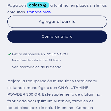
para
para
ON
ON
Glutamina
Glutamina
300Grs
300Grs
Agregar al carrito
Comprar ahora
Retiro disponible en
INYEON GYM
Normalmente está listo en 24 horas
Ver información de la tienda
Mejora la recuperación muscular y fortalece tu
sistema inmunológico con ON GLUTAMINE
POWDER 300 GR. Este suplemento de glutamina,
fabricado por Optimum Nutrition, también es
beneficioso para la salud intestinal. Como un