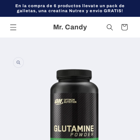
Ir
En la compra de 6 productos llevate un pack de
directamente
galletas, una creatina Nutrex y envio GRATIS!
al contenido
Mr. Candy
Carrito
Ir
directamente
a la
información
del producto