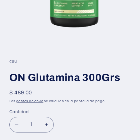
Abrir
elemento
multimedia
1
ON
en
una
ventana
ON Glutamina 300Grs
modal
Precio
$ 489.00
habitual
Los
gastos de envío
se calculan en la pantalla de pago.
Cantidad
Reducir
Aumentar
cantidad
cantidad