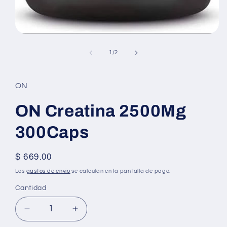
Abrir
elemento
multimedia
de
1
/
2
1
en
una
ventana
ON
modal
ON Creatina 2500Mg
300Caps
Precio
$ 669.00
habitual
Los
gastos de envío
se calculan en la pantalla de pago.
Cantidad
Reducir
Aumentar
cantidad
cantidad