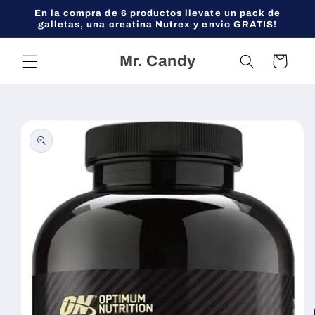
Ir
En la compra de 6 productos llevate un pack de
directamente
galletas, una creatina Nutrex y envio GRATIS!
al contenido
Mr. Candy
Carrito
Ir
directamente
a la
información
del producto