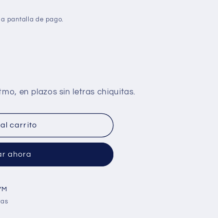
la pantalla de pago.
al carrito
r ahora
YM
ras