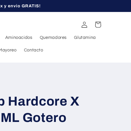
ex y envio GRATIS!
Iniciar
Carrito
sesión
Aminoacidos
Quemadores
Glutamina
Mayoreo
Contacto
 Hardcore X
5 ML Gotero