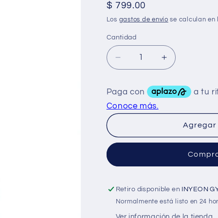
Precio
$ 799.00
habitual
Los
gastos de envío
se calculan en 
Cantidad
Reducir
Aumentar
cantidad
cantidad
para
para
Omega
Omega
Lab
Lab
Hardcore
Hardcore
X
X
Agregar 
Tadalafil
Tadalafil
5
5
Compra
ML
ML
Gotero
Gotero
Retiro disponible en
INYEON G
Normalmente está listo en 24 ho
Ver información de la tienda