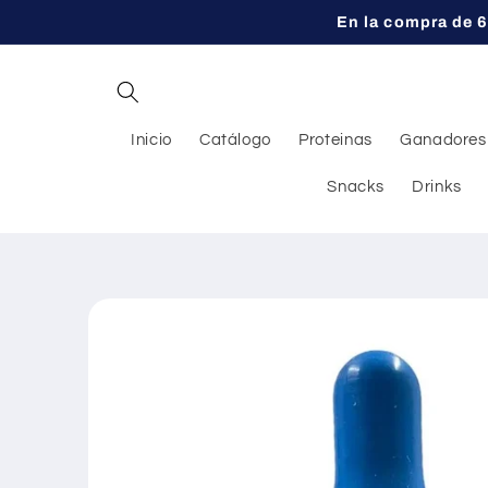
Ir
En la compra de 6
directamente
al contenido
Inicio
Catálogo
Proteinas
Ganadores
Snacks
Drinks
Ir
directamente
a la
información
del producto