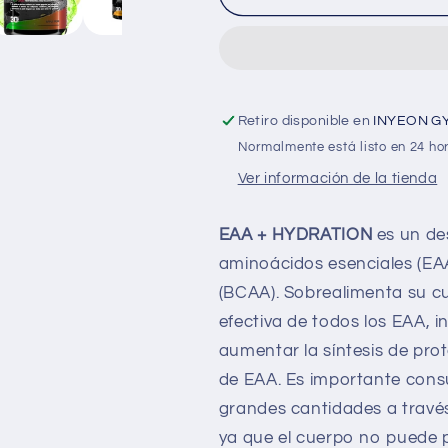
+
+
Hydratation
Hydratation
30
30
Serv
Serv
Retiro disponible en
INYEON G
Normalmente está listo en 24 ho
Ver información de la tienda
EAA + HYDRATION
es un de
aminoácidos esenciales (EA
(BCAA). Sobrealimenta su c
efectiva de todos los EAA, 
aumentar la síntesis de pro
de EAA. Es importante cons
grandes cantidades a travé
ya que el cuerpo no puede p