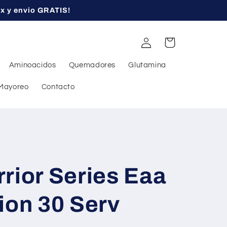
ex y envio GRATIS!
Iniciar
Carrito
sesión
Aminoacidos
Quemadores
Glutamina
Mayoreo
Contacto
rior Series Eaa
ion 30 Serv