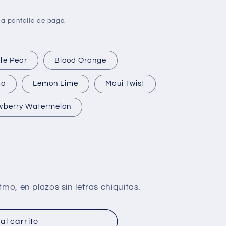
la pantalla de pago.
le Pear
Blood Orange
go
Lemon Lime
Maui Twist
wberry Watermelon
al carrito