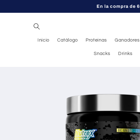
Ir
En la compra de 6
directamente
al contenido
Inicio
Catálogo
Proteinas
Ganadores
Snacks
Drinks
Ir
directamente
a la
información
del producto