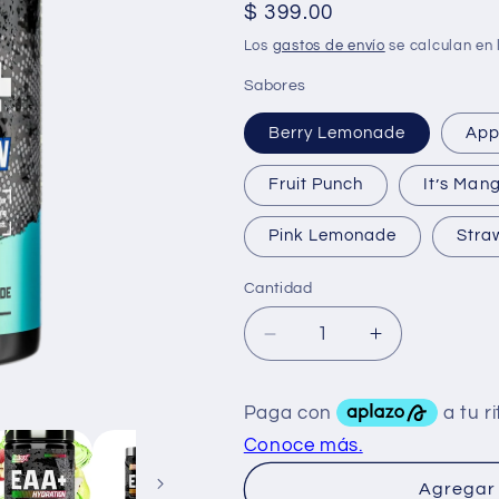
Precio
$ 399.00
habitual
Los
gastos de envío
se calculan en 
Sabores
Berry Lemonade
App
Fruit Punch
It’s Man
Pink Lemonade
Stra
Cantidad
Reducir
Aumentar
cantidad
cantidad
para
para
Nutrex
Nutrex
Warrior
Warrior
Series
Series
Eaa
Eaa
Agregar 