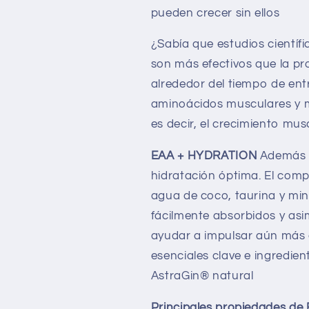
pueden crecer sin ellos
¿Sabía que estudios científ
son más efectivos que la p
alrededor del tiempo de en
aminoácidos musculares y me
es decir, el crecimiento mus
EAA + HYDRATION
Además p
hidratación óptima. El comp
agua de coco, taurina y mi
fácilmente absorbidos y asi
ayudar a impulsar aún más 
esenciales clave e ingredie
AstraGin® natural
Principales propiedades d