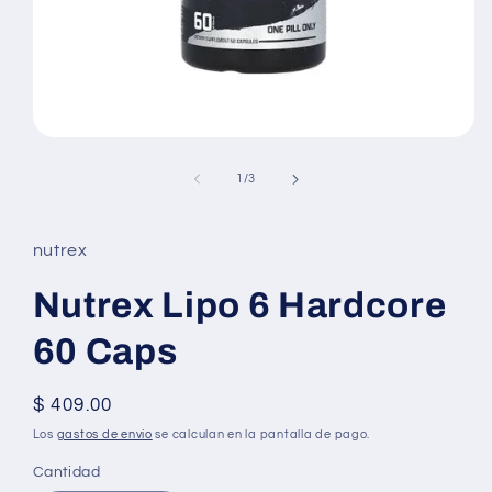
Abrir
elemento
multimedia
de
1
/
3
1
en
una
ventana
nutrex
modal
Nutrex Lipo 6 Hardcore
60 Caps
Precio
$ 409.00
habitual
Los
gastos de envío
se calculan en la pantalla de pago.
Cantidad