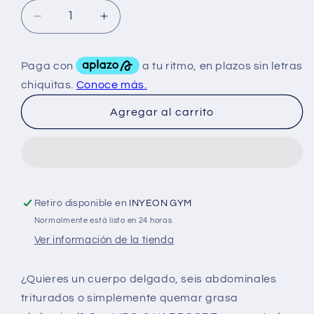
Reducir
Aumentar
cantidad
cantidad
para
para
Nutrex
Nutrex
Lipo
Lipo
6
6
Agregar al carrito
Hardcore
Hardcore
60
60
Caps
Caps
Retiro disponible en
INYEON GYM
Normalmente está listo en 24 horas
Ver información de la tienda
¿Quieres un cuerpo delgado, seis abdominales
triturados o simplemente quemar grasa