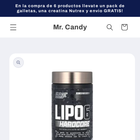
Ir
En la compra de 6 productos llevate un pack de
directamente
galletas, una creatina Nutrex y envio GRATIS!
al contenido
Mr. Candy
Carrito
Ir
directamente
a la
información
del producto