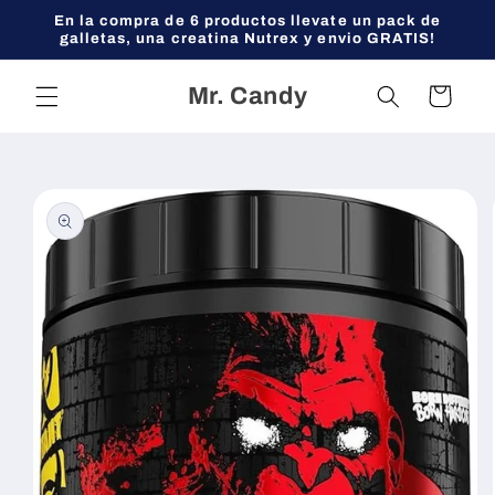
Ir
En la compra de 6 productos llevate un pack de
directamente
galletas, una creatina Nutrex y envio GRATIS!
al contenido
Mr. Candy
Carrito
Ir
directamente
a la
información
del producto