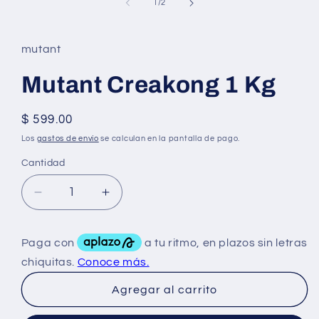
multimedia
de
1
/
2
1
en
una
ventana
mutant
modal
Mutant Creakong 1 Kg
Precio
$ 599.00
habitual
Los
gastos de envío
se calculan en la pantalla de pago.
Cantidad
Reducir
Aumentar
cantidad
cantidad
para
para
Mutant
Mutant
Creakong
Creakong
1
1
Agregar al carrito
Kg
Kg