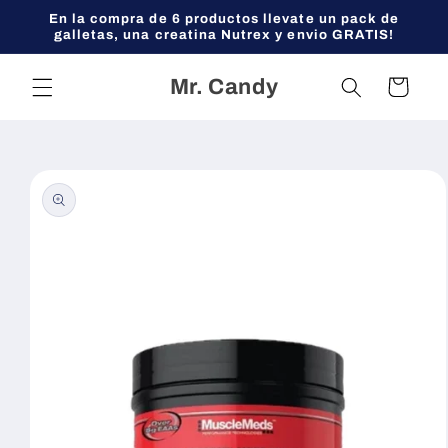
Ir
En la compra de 6 productos llevate un pack de
directamente
galletas, una creatina Nutrex y envio GRATIS!
al contenido
Mr. Candy
Carrito
Ir
directamente
a la
información
del producto