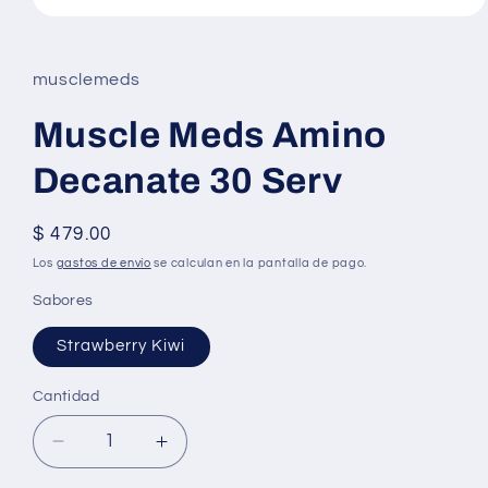
Abrir
elemento
multimedia
1
musclemeds
en
una
ventana
Muscle Meds Amino
modal
Decanate 30 Serv
Precio
$ 479.00
habitual
Los
gastos de envío
se calculan en la pantalla de pago.
Sabores
Strawberry Kiwi
Cantidad
Reducir
Aumentar
cantidad
cantidad