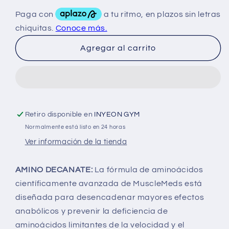
para
para
Muscle
Muscle
Meds
Meds
Amino
Amino
Agregar al carrito
Decanate
Decanate
30
30
Serv
Serv
Retiro disponible en
INYEON GYM
Normalmente está listo en 24 horas
Ver información de la tienda
AMINO DECANATE:
La fórmula de aminoácidos
científicamente avanzada de MuscleMeds está
diseñada para desencadenar mayores efectos
anabólicos y prevenir la deficiencia de
aminoácidos limitantes de la velocidad y el