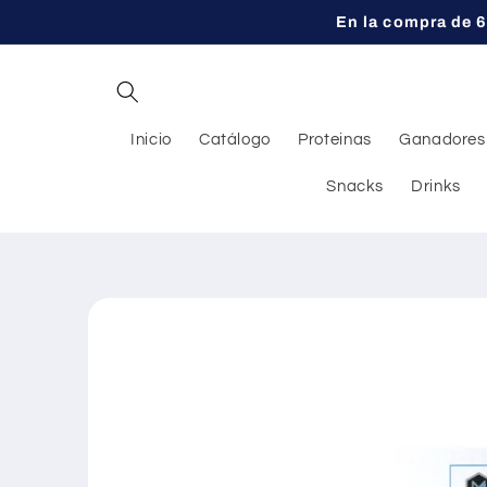
Ir
En la compra de 6
directamente
al contenido
Inicio
Catálogo
Proteinas
Ganadores
Snacks
Drinks
Ir
directamente
a la
información
del producto