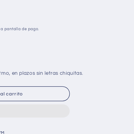
la pantalla de pago.
d
al carrito
YM