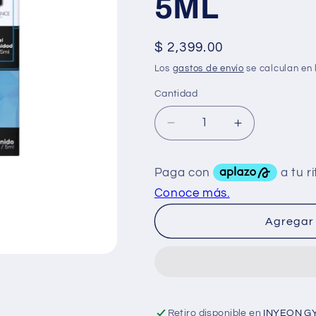
5ML
Precio
$ 2,399.00
habitual
Los
gastos de envío
se calculan en 
Cantidad
Reducir
Aumentar
cantidad
cantidad
para
para
Mesofrance
Mesofrance
Coctel
Coctel
Antiobesidad
Antiobesida
100
100
Agregar 
Amp
Amp
de
de
5ML
5ML
Retiro disponible en
INYEON G